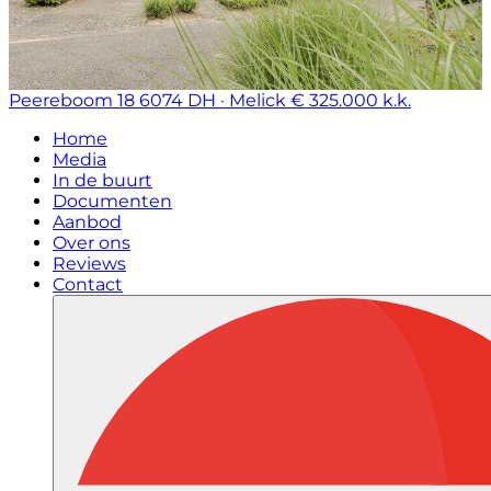
Peereboom 18
6074 DH · Melick
€ 325.000 k.k.
Home
Media
In de buurt
Documenten
Aanbod
Over ons
Reviews
Contact