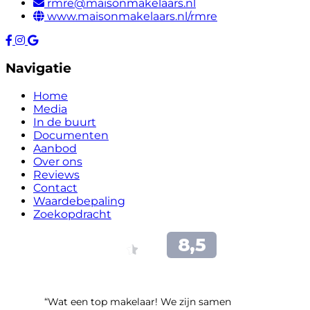
rmre@maisonmakelaars.nl
www.maisonmakelaars.nl/rmre
Navigatie
Home
Media
In de buurt
Documenten
Aanbod
Over ons
Reviews
Contact
Waardebepaling
Zoekopdracht
“Wat een top makelaar! We zijn samen