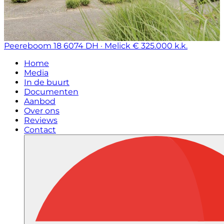
Peereboom 18
6074 DH · Melick
€ 325.000 k.k.
Home
Media
In de buurt
Documenten
Aanbod
Over ons
Reviews
Contact