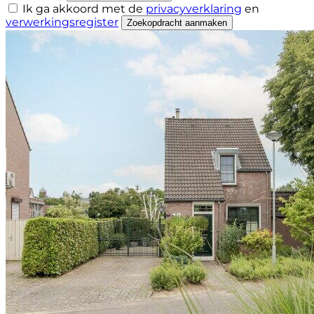
Ik ga akkoord met de
privacyverklaring
en
verwerkingsregister
Zoekopdracht aanmaken