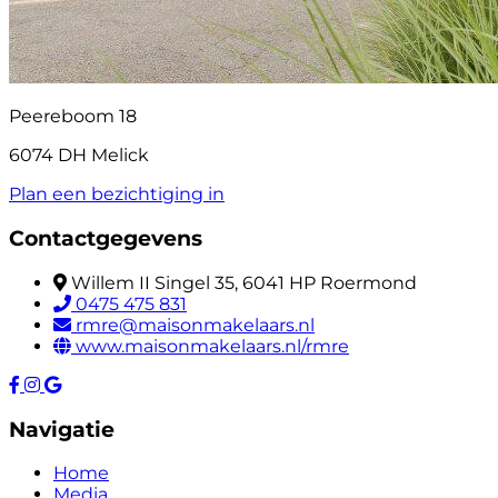
Peereboom 18
6074 DH Melick
Plan een bezichtiging in
Contactgegevens
Willem II Singel 35, 6041 HP Roermond
0475 475 831
rmre@maisonmakelaars.nl
www.maisonmakelaars.nl/rmre
Navigatie
Home
Media