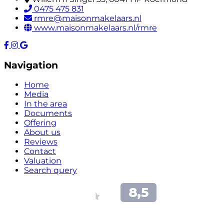
0475 475 831
rmre@maisonmakelaars.nl
www.maisonmakelaars.nl/rmre
Navigation
Home
Media
In the area
Documents
Offering
About us
Reviews
Contact
Valuation
Search query